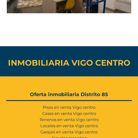
INMOBILIARIA VIGO CENTRO
Oferta inmobiliaria Distrito 85
Pisos en venta Vigo centro
Casas en venta Vigo centro
Terrenos en venta Vigo centro
Locales en venta Vigo centro
Garajes en venta Vigo centro
Alquilar piso Vigo