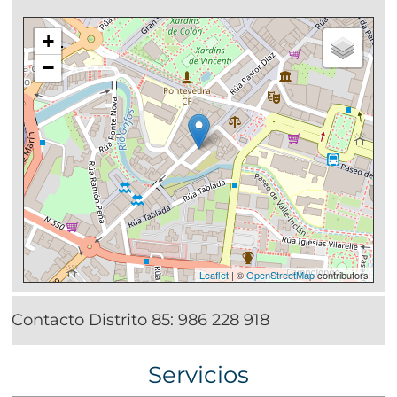
+
−
Leaflet
| ©
OpenStreetMap
contributors
Contacto Distrito 85:
986 228 918
Servicios