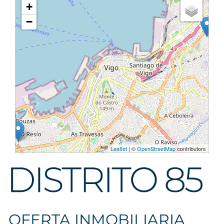
+
3
−
Leaflet
| ©
OpenStreetMap
contributors
OFERTA INMOBILIARIA