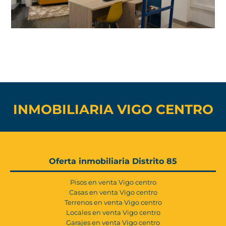
INMOBILIARIA VIGO CENTRO
Oferta inmobiliaria Distrito 85
Pisos en venta Vigo centro
Casas en venta Vigo centro
Terrenos en venta Vigo centro
Locales en venta Vigo centro
Garajes en venta Vigo centro