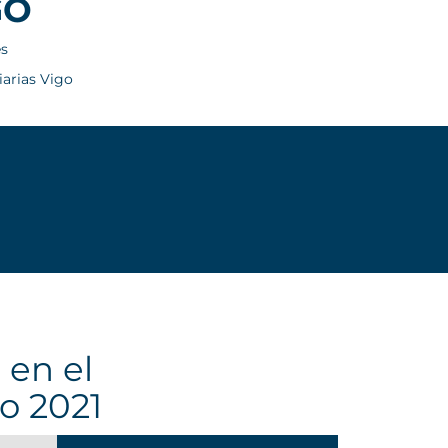
GO
es
iarias Vigo
 en el
ño 2021