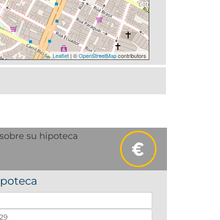
Leaflet
| ©
OpenStreetMap
contributors
sobre su hipoteca
ipoteca