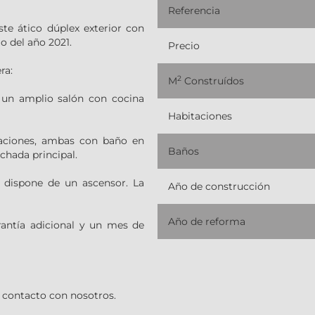
Referencia
te ático dúplex exterior con
o del año 2021.
Precio
ra:
2
M
Construídos
 un amplio salón con cocina
Habitaciones
taciones, ambas con baño en
Baños
achada principal.
 dispone de un ascensor. La
Año de construcción
Año de reforma
antía adicional y un mes de
 contacto con nosotros.