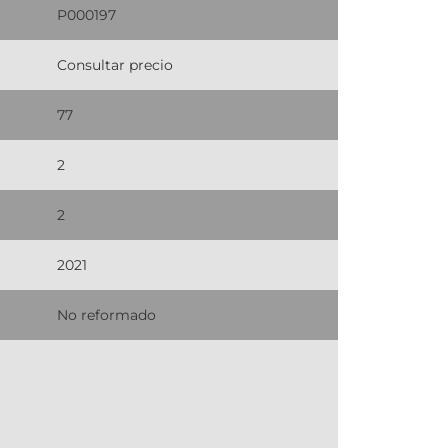
P000197
Consultar precio
77
2
2
2021
No reformado