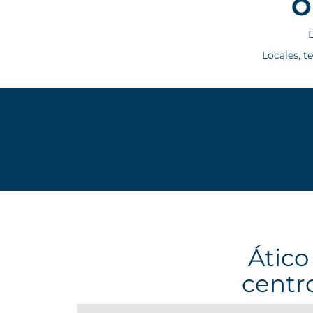
O
D
Locales, t
Ático
centro