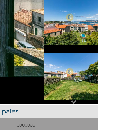
Next
ipales
C000066