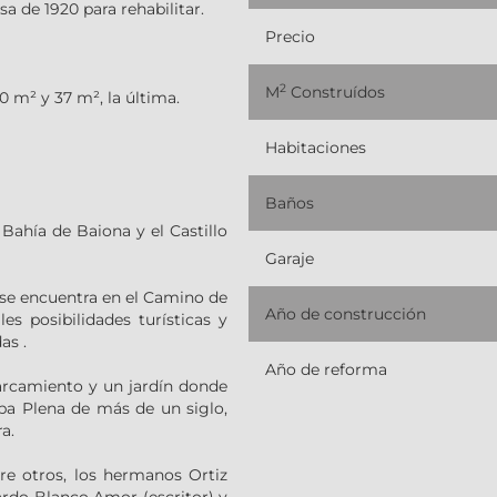
 de 1920 para rehabilitar.
Precio
2
M
Construídos
0 m² y 37 m², la última.
Habitaciones
Baños
 Bahía de Baiona y el Castillo
Garaje
) se encuentra en el Camino de
Año de construcción
s posibilidades turísticas y
as .
Año de reforma
rcamiento y un jardín donde
ba Plena de más de un siglo,
a.
tre otros, los hermanos Ortiz