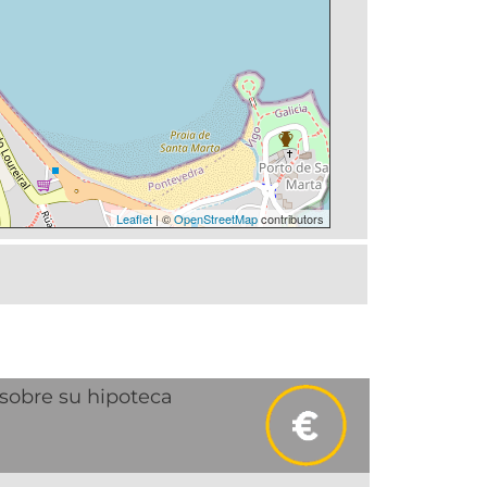
Leaflet
| ©
OpenStreetMap
contributors
sobre su hipoteca