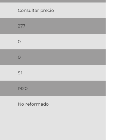
Consultar precio
277
0
0
Sí
1920
No reformado