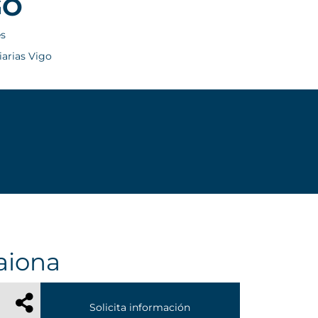
GO
es
iarias Vigo
aiona
Solicita información