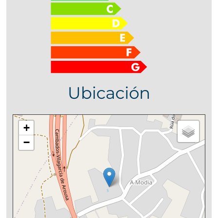
Ubicación
+
−