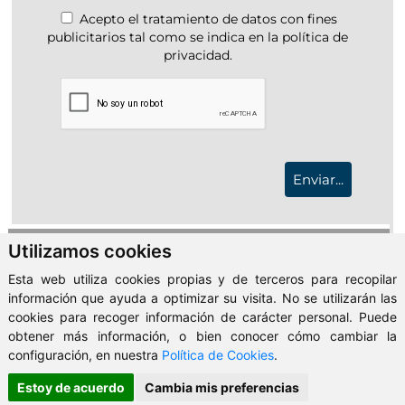
Acepto el tratamiento de datos con fines
publicitarios tal como se indica en la política de
privacidad.
Asesoramiento gratuito sobre su
Utilizamos cookies
hipoteca
Esta web utiliza cookies propias y de terceros para recopilar
información que ayuda a optimizar su visita. No se utilizarán las
Calculadora de hipoteca
cookies para recoger información de carácter personal. Puede
obtener más información, o bien conocer cómo cambiar la
Importe (100%):
configuración, en nuestra
Política de Cookies
.
Estoy de acuerdo
Cambia mis preferencias
Interés (%):