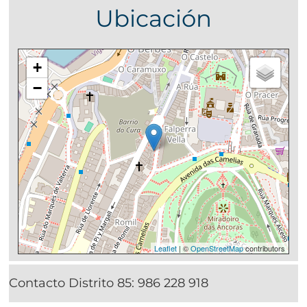
Ubicación
+
−
Leaflet
| ©
OpenStreetMap
contributors
Contacto Distrito 85:
986 228 918