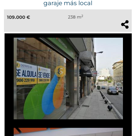
garaje más local
2
109.000 €
238 m