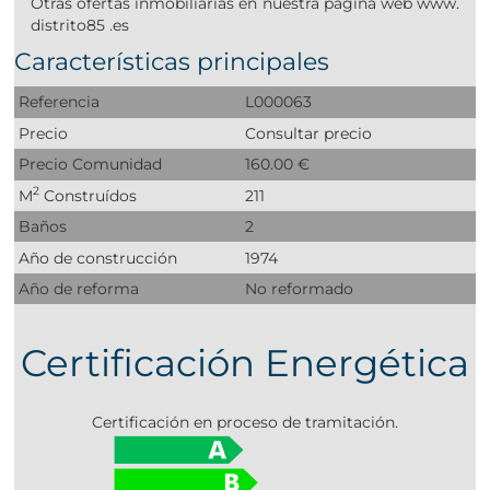
Otras ofertas inmobiliarias en nuestra página web www.
distrito85 .es
Características principales
Referencia
L000063
Precio
Consultar precio
Precio Comunidad
160.00 €
2
M
Construídos
211
Baños
2
Año de construcción
1974
Año de reforma
No reformado
Certificación Energética
Certificación en proceso de tramitación.