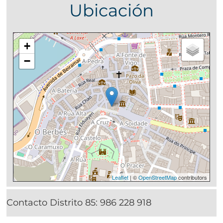
Ubicación
+
−
Leaflet
| ©
OpenStreetMap
contributors
Contacto Distrito 85:
986 228 918