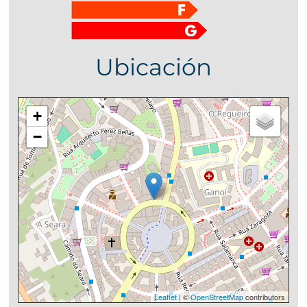
Ubicación
+
−
Leaflet
| ©
OpenStreetMap
contributors