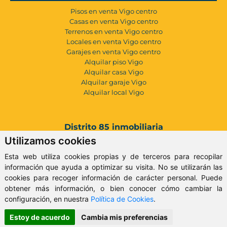
Pisos en venta Vigo centro
Casas en venta Vigo centro
Terrenos en venta Vigo centro
Locales en venta Vigo centro
Garajes en venta Vigo centro
Alquilar piso Vigo
Alquilar casa Vigo
Alquilar garaje Vigo
Alquilar local Vigo
Distrito 85 inmobiliaria
Utilizamos cookies
Servicios Inmobiliarios
Esta web utiliza cookies propias y de terceros para recopilar
Vender inmueble
información que ayuda a optimizar su visita. No se utilizarán las
Tasación vivienda gratis
cookies para recoger información de carácter personal. Puede
Certificado energético
obtener más información, o bien conocer cómo cambiar la
Inversión inmobiliaria
configuración, en nuestra
Política de Cookies
.
Contacto y localización
Conócemos mejor
Estoy de acuerdo
Cambia mis preferencias
Blog Inmobiliaria Vigo