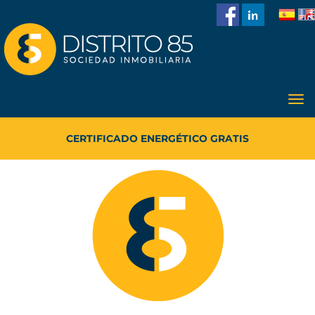
986
228
918
TASACIÓN DE VIVIENDA GRATIS